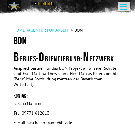
TEL.
09776 1751
HOME
AGENTUR FÜR ARBEIT
BON
BON
B
O
N
ERUFS-
RIENTIERUNG-
ETZWERK
Ansprechpartner für das BON-Projekt an unserer Schule
sind Frau Martina Thewis und Herr Marcus Peter vom bfz
(Berufliche Fortbildungszentren der Bayerischen
Wirtschaft).
KONTAKT:
Sascha Hofmann
Tel.: 09771 612613
E-Mail: sascha.hofmann@bfz.de