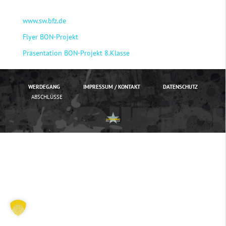
www.sw.bfz.de
Flyer BON-Projekt
Präsentation BON-Projekt 8.Klasse
WERDEGANG
IMPRESSUM / KONTAKT
DATENSCHUTZ
ABSCHLÜSSE