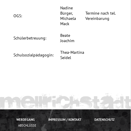
Nadine
Bürger,
Termine nach tel.
OGS:
Michaela
Vereinbarung
Mack
Beate
Schülerbetreuung:
Joachim
Thea-Martina
Schulsozialpädagogin:
Seidel
WERDEGANG
IMPRESSUM / KONTAKT
DATENSCHUTZ
ABSCHLÜSSE