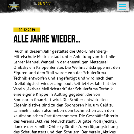
TEL.
09776 1751
06.12.2019
ALLE JAHRE WIEDER…
Auch in diesem Jahr gestaltet die Udo-Lindenberg-
Mittelschule Mellrichstadt unter Anleitung von Technik-
Lehrer Manuel Wengel in der ehemaligen Metzgerei
Ohibsky ein Krippenfenster. Die Weihnachtskrippe mit den
Figuren und dem Stall wurde von der Schülerfirma
Technik entworfen und angefertigt und wird nach dem
Dreikönigsfest wieder abgebaut. Seit letztes Jahr hat der
Verein „Aktives Mellrichstadt“ der Schülerfirma Technik
eine eigene Krippe in Auftrag gegeben, die von
Sponsoren finanziert wird. Die Schüler entwickelten
Eigeninitiative, sind zu den Sponsoren hin, um Geld zu
sammeln, haben also neben dem technischen auch den
kaufmännischen Part übernommen. Die Geschäftsführerin
des Vereins „Aktives Mellrichstadt“, Brigitte Proß (rechts),
dankte der Familie Ohibsky für die Zurverfügungstellung
des Schaufensters und den Schülern. Der Verein „Aktives