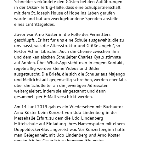
Schneider verkündete den Gästen bei den Aufführungen
in der Oskar-Herbig-Halle, dass eine Schulpartnerschaft
mit dem St. Joseph House of Hope ins Leben gerufen
wurde und bat um zweckgebundene Spenden anstelle
eines Eintrittsgeldes.
Zuvor war Arno Köster in die Rolle des Vermittlers
geschlüpft. „Er hat für uns eine Schule ausgewählt, die zu
uns passt, was die Altersstruktur und Größe angeht“, so
Rektor Achim Libischer. Auch die Chemie zwischen ihm
und dem keniaischen Schulleiter Charles Kyalo stimmte
auf Anhieb. Über WhatsApp steht man in engem Kontakt,
regelmäßig werden kleine Videos und Bilder
ausgetauscht. Die Briefe, die sich die Schüler aus Majengo
und Mellrichstadt gegenseitig schreiben, werden ebenfalls
über die Schulleiter an die jeweiligen Adressaten
weitergeleitet, indem sie eingescannt und dann
gesammelt per E-Mail verschickt werden.
Am 14. Juni 2019 gab es ein Wiedersehen mit Buchautor
Arno Köster beim Konzert von Udo Lindenberg in der
Messehalle Erfurt, zu dem die Udo-Lindenberg-
Mittelschule auf Einladung ihres Namenspaten mit einem
Doppeldecker-Bus angereist war. Vor Konzertbeginn hatte
man Gelegenheit, mit Udo Lindenberg und Arno Köster
persönlich ins Gespräch zu kommen. Ein erster