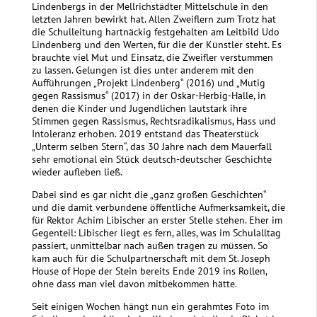
Lindenbergs in der Mellrichstädter Mittelschule in den
letzten Jahren bewirkt hat. Allen Zweiflern zum Trotz hat
die Schulleitung hartnäckig festgehalten am Leitbild Udo
Lindenberg und den Werten, für die der Künstler steht. Es
brauchte viel Mut und Einsatz, die Zweifler verstummen
zu lassen. Gelungen ist dies unter anderem mit den
Aufführungen „Projekt Lindenberg“ (2016) und „Mutig
gegen Rassismus“ (2017) in der Oskar-Herbig-Halle, in
denen die Kinder und Jugendlichen lautstark ihre
Stimmen gegen Rassismus, Rechtsradikalismus, Hass und
Intoleranz erhoben. 2019 entstand das Theaterstück
„Unterm selben Stern“, das 30 Jahre nach dem Mauerfall
sehr emotional ein Stück deutsch-deutscher Geschichte
wieder aufleben ließ.
Dabei sind es gar nicht die „ganz großen Geschichten“
und die damit verbundene öffentliche Aufmerksamkeit, die
für Rektor Achim Libischer an erster Stelle stehen. Eher im
Gegenteil: Libischer liegt es fern, alles, was im Schulalltag
passiert, unmittelbar nach außen tragen zu müssen. So
kam auch für die Schulpartnerschaft mit dem St. Joseph
House of Hope der Stein bereits Ende 2019 ins Rollen,
ohne dass man viel davon mitbekommen hätte.
Seit einigen Wochen hängt nun ein gerahmtes Foto im