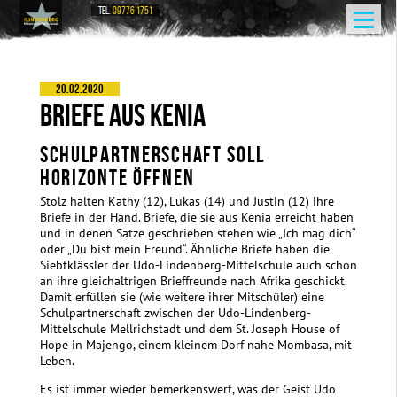
TEL.
09776 1751
20.02.2020
BRIEFE AUS KENIA
SCHULPARTNERSCHAFT SOLL
HORIZONTE ÖFFNEN
Stolz halten Kathy (12), Lukas (14) und Justin (12) ihre
Briefe in der Hand. Briefe, die sie aus Kenia erreicht haben
und in denen Sätze geschrieben stehen wie „Ich mag dich“
oder „Du bist mein Freund“. Ähnliche Briefe haben die
Siebtklässler der Udo-Lindenberg-Mittelschule auch schon
an ihre gleichaltrigen Brieffreunde nach Afrika geschickt.
Damit erfüllen sie (wie weitere ihrer Mitschüler) eine
Schulpartnerschaft zwischen der Udo-Lindenberg-
Mittelschule Mellrichstadt und dem St. Joseph House of
Hope in Majengo, einem kleinem Dorf nahe Mombasa, mit
Leben.
Es ist immer wieder bemerkenswert, was der Geist Udo