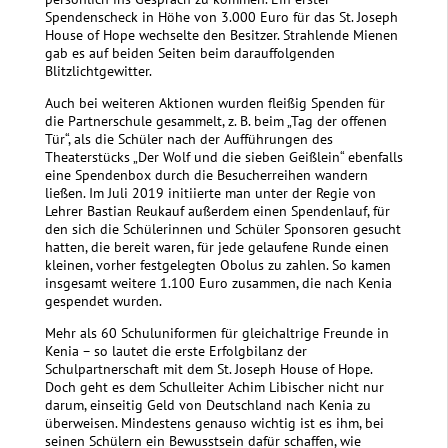
Spendenscheck in Höhe von 3.000 Euro für das St. Joseph
House of Hope wechselte den Besitzer. Strahlende Mienen
gab es auf beiden Seiten beim darauffolgenden
Blitzlichtgewitter.
Auch bei weiteren Aktionen wurden fleißig Spenden für
die Partnerschule gesammelt, z. B. beim „Tag der offenen
Tür“, als die Schüler nach der Aufführungen des
Theaterstücks „Der Wolf und die sieben Geißlein“ ebenfalls
eine Spendenbox durch die Besucherreihen wandern
ließen. Im Juli 2019 initiierte man unter der Regie von
Lehrer Bastian Reukauf außerdem einen Spendenlauf, für
den sich die Schülerinnen und Schüler Sponsoren gesucht
hatten, die bereit waren, für jede gelaufene Runde einen
kleinen, vorher festgelegten Obolus zu zahlen. So kamen
insgesamt weitere 1.100 Euro zusammen, die nach Kenia
gespendet wurden.
Mehr als 60 Schuluniformen für gleichaltrige Freunde in
Kenia – so lautet die erste Erfolgbilanz der
Schulpartnerschaft mit dem St. Joseph House of Hope.
Doch geht es dem Schulleiter Achim Libischer nicht nur
darum, einseitig Geld von Deutschland nach Kenia zu
überweisen. Mindestens genauso wichtig ist es ihm, bei
seinen Schülern ein Bewusstsein dafür schaffen, wie