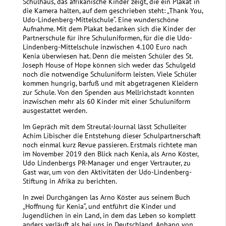
Schulhaus, das afrikanische Kinder zeigt, die ein Plakat in
die Kamera halten, auf dem geschrieben steht: „Thank You,
Udo-Lindenberg-Mittelschule“. Eine wunderschöne
Aufnahme. Mit dem Plakat bedanken sich die Kinder der
Partnerschule für ihre Schuluniformen, für die die Udo-
Lindenberg-Mittelschule inzwischen 4.100 Euro nach
Kenia überwiesen hat. Denn die meisten Schüler des St.
Joseph House of Hope können sich weder das Schulgeld
noch die notwendige Schuluniform leisten. Viele Schüler
kommen hungrig, barfuß und mit abgetragenen Kleidern
zur Schule. Von den Spenden aus Mellrichstadt konnten
inzwischen mehr als 60 Kinder mit einer Schuluniform
ausgestattet werden.
Im Gepräch mit dem Streutal-Journal lässt Schulleiter
Achim Libischer die Entstehung dieser Schulpartnerschaft
noch einmal kurz Revue passieren. Erstmals richtete man
im November 2019 den Blick nach Kenia, als Arno Köster,
Udo Lindenbergs PR-Manager und enger Vertrauter, zu
Gast war, um von den Aktivitäten der Udo-Lindenberg-
Stiftung in Afrika zu berichten.
In zwei Durchgängen las Arno Köster aus seinem Buch
„Hoffnung für Kenia“, und entführt die Kinder und
Jugendlichen in ein Land, in dem das Leben so komplett
anders verläuft als bei uns in Deutschland. Anhang von