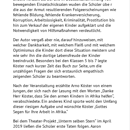
bewegenden Einzelschicksalen wuden die Schüler übe r
die aus der Armut resultierenden Folgeerscheinungen wie
fehlende Bildung, fehlende Krankenversicherung,
Korruption, Arbeitslosigkeit, Kriminalität, Prostitution bis
hin zum Verkauf der eigenen Kinder aufgeklärt und die
Notwendigkeit von Hilfsmaßnahmen verdeutlicht.
Der Autor vergaß aber nie, darauf hinzuweisen, mit
welcher Dankbarkeit, mit welchem Fleiß und mit welchem
Optimismus die Kinder dort diese Situation meistern und
wie sehr ihn die dortige Lebensfreude der Kinder
beeindruckt. Besonders bei den Klassen 5 bis 7 legte
Köster nach kurzer Zeit das Buch zur Seite, um die
unzähligen Fragen der sich erstaunlich empathisch
zeigenden Schüler zu beantworten.
Nach der Veranstaltung erzählte Arno Köster von einem
Jungen, der sich nach der Lesung mit den Worten „Danke
Herr Köster, dass Sie den armen Kindern in Afrika helfen“,
verabschiedete. Ein anderes Kind spürte wohl den Umfang
dieser riesigen Aufgabe und wünschte Köster „Gottes
Segen für Ihre Arbeit in Afrika.“
Bei dem Theater-Projekt „Unterm selben Stern“ im April
2019 ließen die Schüler erste Taten folgen. Aaron