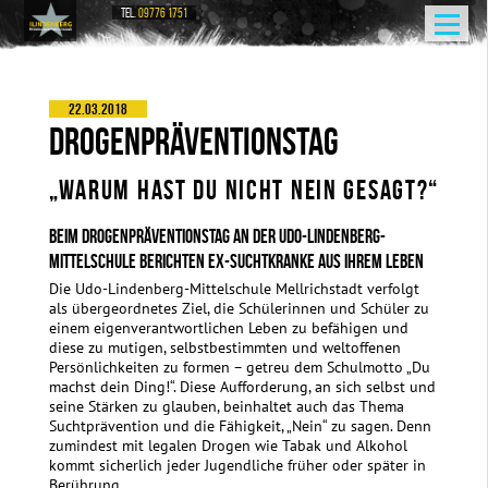
TEL.
09776 1751
22.03.2018
DROGENPRÄVENTIONSTAG
„WARUM HAST DU NICHT NEIN GESAGT?“
BEIM DROGENPRÄVENTIONSTAG AN DER UDO-LINDENBERG-
MITTELSCHULE BERICHTEN EX-SUCHTKRANKE AUS IHREM LEBEN
Die Udo-Lindenberg-Mittelschule Mellrichstadt verfolgt
als übergeordnetes Ziel, die Schülerinnen und Schüler zu
einem eigenverantwortlichen Leben zu befähigen und
diese zu mutigen, selbstbestimmten und weltoffenen
Persönlichkeiten zu formen – getreu dem Schulmotto „Du
machst dein Ding!“. Diese Aufforderung, an sich selbst und
seine Stärken zu glauben, beinhaltet auch das Thema
Suchtprävention und die Fähigkeit, „Nein“ zu sagen. Denn
zumindest mit legalen Drogen wie Tabak und Alkohol
kommt sicherlich jeder Jugendliche früher oder später in
Berührung.