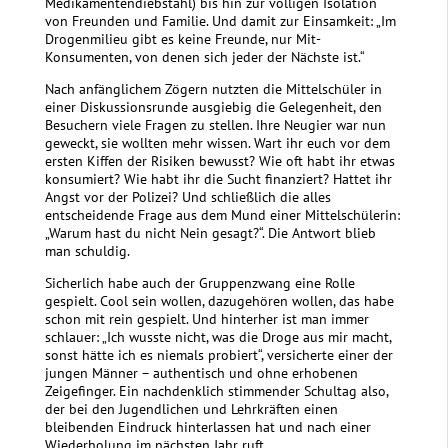
Medikamentendiebstahl) bis hin zur völligen Isolation
von Freunden und Familie. Und damit zur Einsamkeit: „Im
Drogenmilieu gibt es keine Freunde, nur Mit-
Konsumenten, von denen sich jeder der Nächste ist.“
Nach anfänglichem Zögern nutzten die Mittelschüler in
einer Diskussionsrunde ausgiebig die Gelegenheit, den
Besuchern viele Fragen zu stellen. Ihre Neugier war nun
geweckt, sie wollten mehr wissen. Wart ihr euch vor dem
ersten Kiffen der Risiken bewusst? Wie oft habt ihr etwas
konsumiert? Wie habt ihr die Sucht finanziert? Hattet ihr
Angst vor der Polizei? Und schließlich die alles
entscheidende Frage aus dem Mund einer Mittelschülerin:
„Warum hast du nicht Nein gesagt?“. Die Antwort blieb
man schuldig.
Sicherlich habe auch der Gruppenzwang eine Rolle
gespielt. Cool sein wollen, dazugehören wollen, das habe
schon mit rein gespielt. Und hinterher ist man immer
schlauer: „Ich wusste nicht, was die Droge aus mir macht,
sonst hätte ich es niemals probiert“, versicherte einer der
jungen Männer – authentisch und ohne erhobenen
Zeigefinger. Ein nachdenklich stimmender Schultag also,
der bei den Jugendlichen und Lehrkräften einen
bleibenden Eindruck hinterlassen hat und nach einer
Wiederholung im nächsten Jahr ruft.