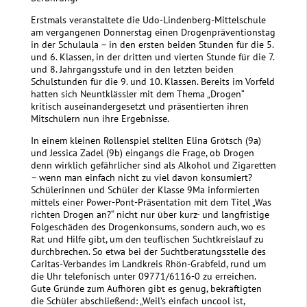
Erstmals veranstaltete die Udo-Lindenberg-Mittelschule
am vergangenen Donnerstag einen Drogenpräventionstag
in der Schulaula – in den ersten beiden Stunden für die 5.
und 6. Klassen, in der dritten und vierten Stunde für die 7.
und 8. Jahrgangsstufe und in den letzten beiden
Schulstunden für die 9. und 10. Klassen. Bereits im Vorfeld
hatten sich Neuntklässler mit dem Thema „Drogen“
kritisch auseinandergesetzt und präsentierten ihren
Mitschülern nun ihre Ergebnisse.
In einem kleinen Rollenspiel stellten Elina Grötsch (9a)
und Jessica Zadel (9b) eingangs die Frage, ob Drogen
denn wirklich gefährlicher sind als Alkohol und Zigaretten
– wenn man einfach nicht zu viel davon konsumiert?
Schülerinnen und Schüler der Klasse 9Ma informierten
mittels einer Power-Pont-Präsentation mit dem Titel „Was
richten Drogen an?“ nicht nur über kurz- und langfristige
Folgeschäden des Drogenkonsums, sondern auch, wo es
Rat und Hilfe gibt, um den teuflischen Suchtkreislauf zu
durchbrechen. So etwa bei der Suchtberatungsstelle des
Caritas-Verbandes im Landkreis Rhön-Grabfeld, rund um
die Uhr telefonisch unter 09771/6116-0 zu erreichen.
Gute Gründe zum Aufhören gibt es genug, bekräftigten
die Schüler abschließend: „Weil’s einfach uncool ist,