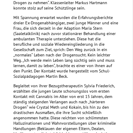
Drogen zu nehmen“. Klassenleiter Markus Hartmann
konnte stolz auf seine Schützlinge sein.
Mit Spannung erwartet wurden die Erfahrungsberichte
dreier Ex-Drogenabhängiger, zwei junge Männer und eine
Frau, die sich derzeit in der Adaption Maria Stern
(Saaletalklinik) nach zuvor stationärer Behandlung einer
ambulanten Therapie unterziehen. Diese hat die
berufliche und soziale Wiedereingliederung in die
Gesellschaft zum Ziel, sprich: Den Weg zurück in ein
„normales“ Leben nach der Drogensucht. Kein leichter
Weg. „Ich werde mein Leben lang süchtig sein und muss
lernen, damit zu leben“, brachte es einer von ihnen auf
den Punkt. Der Kontakt wurde hergestellt vom Schul-
Sozialpädagogen Martin Beck.
Begleitet von ihrer Bezugstherapeutin Sylvia Friederich,
erzählten die jungen Leute schonungslos vom ersten
Kontakt mit Cannabis im Alter von erst 15 Jahren, dem
ständig steigenden Verlangen auch nach „härteren
Drogen“ wie Crystal Meth und Kokain, bis hin zu den
drastischen Ausmaßen, die ihre Sucht schließlich
angenommen hatte. Diese reichten von schlimmsten
Halluzinationen und Wahnvorstellungen über kriminelle
Handlungen (Beklauen der eigenen Eltern, Dealen,