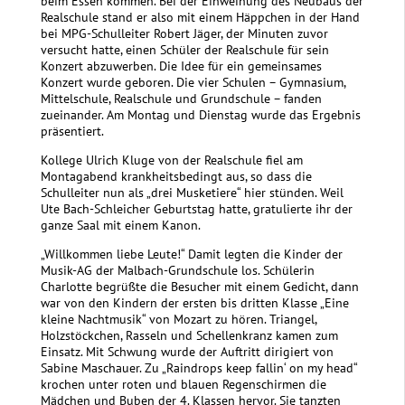
beim Essen kommen. Bei der Einweihung des Neubaus der
Realschule stand er also mit einem Häppchen in der Hand
bei MPG-Schulleiter Robert Jäger, der Minuten zuvor
versucht hatte, einen Schüler der Realschule für sein
Konzert abzuwerben. Die Idee für ein gemeinsames
Konzert wurde geboren. Die vier Schulen – Gymnasium,
Mittelschule, Realschule und Grundschule – fanden
zueinander. Am Montag und Dienstag wurde das Ergebnis
präsentiert.
Kollege Ulrich Kluge von der Realschule fiel am
Montagabend krankheitsbedingt aus, so dass die
Schulleiter nun als „drei Musketiere“ hier stünden. Weil
Ute Bach-Schleicher Geburtstag hatte, gratulierte ihr der
ganze Saal mit einem Kanon.
„Willkommen liebe Leute!“ Damit legten die Kinder der
Musik-AG der Malbach-Grundschule los. Schülerin
Charlotte begrüßte die Besucher mit einem Gedicht, dann
war von den Kindern der ersten bis dritten Klasse „Eine
kleine Nachtmusik“ von Mozart zu hören. Triangel,
Holzstöckchen, Rasseln und Schellenkranz kamen zum
Einsatz. Mit Schwung wurde der Auftritt dirigiert von
Sabine Maschauer. Zu „Raindrops keep fallin‘ on my head“
krochen unter roten und blauen Regenschirmen die
Mädchen und Buben der 4. Klassen hervor. Sie tanzten