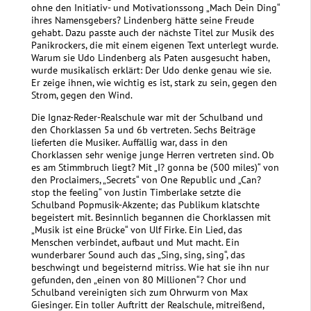
ohne den Initiativ- und Motivationssong „Mach Dein Ding“
ihres Namensgebers? Lindenberg hätte seine Freude
gehabt. Dazu passte auch der nächste Titel zur Musik des
Panikrockers, die mit einem eigenen Text unterlegt wurde.
Warum sie Udo Lindenberg als Paten ausgesucht haben,
wurde musikalisch erklärt: Der Udo denke genau wie sie.
Er zeige ihnen, wie wichtig es ist, stark zu sein, gegen den
Strom, gegen den Wind.
Die Ignaz-Reder-Realschule war mit der Schulband und
den Chorklassen 5a und 6b vertreten. Sechs Beiträge
lieferten die Musiker. Auffällig war, dass in den
Chorklassen sehr wenige junge Herren vertreten sind. Ob
es am Stimmbruch liegt? Mit „I? gonna be (500 miles)“ von
den Proclaimers, „Secrets“ von One Republic und „Can?
stop the feeling“ von Justin Timberlake setzte die
Schulband Popmusik-Akzente; das Publikum klatschte
begeistert mit. Besinnlich begannen die Chorklassen mit
„Musik ist eine Brücke“ von Ulf Firke. Ein Lied, das
Menschen verbindet, aufbaut und Mut macht. Ein
wunderbarer Sound auch das „Sing, sing, sing“, das
beschwingt und begeisternd mitriss. Wie hat sie ihn nur
gefunden, den „einen von 80 Millionen“? Chor und
Schulband vereinigten sich zum Ohrwurm von Max
Giesinger. Ein toller Auftritt der Realschule, mitreißend,