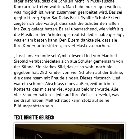
Jäger betonte, dass die Schulen nicht in musikalische
Konkurrenz treten wollten. Man habe nur zeigen wollen,
was möglich ist, wenn zusammen gearbeitet wird. Das sei
geglückt, zog Egon Bauß das Fazit. Sybille Scholz-Eckert
zeigte sich überwältigt, dass sich die Schüler dermaßen
ins Zeug gelegt hatten. Es sei überraschend, wie vielfältig
die Musik an den Schulen gestreut ist. Jeder habe gezeigt,
was er am besten kann. Den Eltern dankte sie, dass sie
ihre Kinder unterstützen, so viel Musik zu machen.
„Lasst uns Freunde sein“, mit diesem Lied von Manfred
Siebald verabschiedeten sich alle Schüler gemeinsam von
der Bühne. Ein starkes Bild, das es so wohl noch nie
gegeben hat. 280 Kinder von vier Schulen auf der Bühne,
die gemeinsam mit Freude singen. Dieses Mutmach-Lied
war ein schöner Abschluss eines außergewöhnlichen
Konzerts, das mit sehr viel Applaus belohnt wurde. Alle
vier Schulen hatten – jede auf ihre Weise – gezeigt, was
sie drauf haben. Mellrichstadt kann stolz auf seine
Bildungsstätten sein.
TEXT: BRIGITTE GBURECK