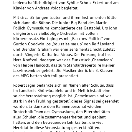
leidenschaftlich dirigiert von Sybille Scholz-Eckert und am
Klavier von Andreas Voigt begleitet.
Mit circa 35 jungen Leuten und ihren Instrumenten füllte
sich dann die Bühne. Die Junior Big Band des Martin-
Pollich-Gymnasiums komplettierte das Gastspiel. Urs John
dirigierte das vielköpfige Orchester mit vollem
Körpereinsatz. Flott ging es mit „Backrow Politics“ von
Gordon Goodwin los. „You raise me up“ von Rolf Løvland
und Brendan Graham war eher sentimental, nicht zuletzt
durch Sängerin Katharina Straus. Der Popsong traf ins
Herz. Kraftvoll dagegen war das Funkstück „Chameleon“
von Herbie Hancock, das zum Standardrepertoire kleiner
Jazz-Ensembles gehört. Die Musiker der 6. bis 8. Klassen
des MPG hatten sich toll präsentiert.
Robert Jäger bedankte sich im Namen aller Schüler, dass
im Landkreis Rhön-Grabfeld und in Mellrichstadt eine
solche Veranstaltung möglich ist. „Gemeinsam sind wir
stark in den Frühling gestartet“, dieses Signal sei gesendet
worden. Er dankte dem Rahmenpersonal wie dem
Tontechnik-Team des Gymnasiums, den Elternbeiräten
aller Schulen, die zusammengearbeitet und geplant
hatten, und den betreuenden Lehrkräften, die viel
Herzblut in diese Veranstaltung gesteckt hätten.