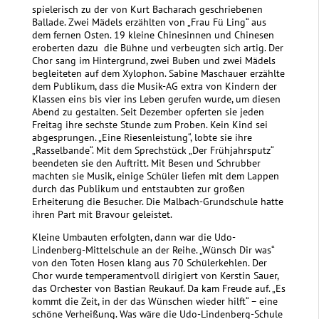
spielerisch zu der von Kurt Bacharach geschriebenen
Ballade. Zwei Mädels erzählten von „Frau Fü Ling“ aus
dem fernen Osten. 19 kleine Chinesinnen und Chinesen
eroberten dazu die Bühne und verbeugten sich artig. Der
Chor sang im Hintergrund, zwei Buben und zwei Mädels
begleiteten auf dem Xylophon. Sabine Maschauer erzählte
dem Publikum, dass die Musik-AG extra von Kindern der
Klassen eins bis vier ins Leben gerufen wurde, um diesen
Abend zu gestalten. Seit Dezember opferten sie jeden
Freitag ihre sechste Stunde zum Proben. Kein Kind sei
abgesprungen. „Eine Riesenleistung“, lobte sie ihre
„Rasselbande“. Mit dem Sprechstück „Der Frühjahrsputz“
beendeten sie den Auftritt. Mit Besen und Schrubber
machten sie Musik, einige Schüler liefen mit dem Lappen
durch das Publikum und entstaubten zur großen
Erheiterung die Besucher. Die Malbach-Grundschule hatte
ihren Part mit Bravour geleistet.
Kleine Umbauten erfolgten, dann war die Udo-
Lindenberg-Mittelschule an der Reihe. „Wünsch Dir was“
von den Toten Hosen klang aus 70 Schülerkehlen. Der
Chor wurde temperamentvoll dirigiert von Kerstin Sauer,
das Orchester von Bastian Reukauf. Da kam Freude auf. „Es
kommt die Zeit, in der das Wünschen wieder hilft“ – eine
schöne Verheißung. Was wäre die Udo-Lindenberg-Schule