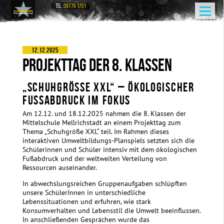
TEL.
09776 1751
12.12.2025
PROJEKTTAG DER 8. KLASSEN
„SCHUHGRÖSSE XXL“ – ÖKOLOGISCHER F
USSABDRUCK IM FOKUS
Am 12.12. und 18.12.2025 nahmen die 8. Klassen der
Mittelschule Mellrichstadt an einem Projekttag zum
Thema „Schuhgröße XXL“ teil. Im Rahmen dieses
interaktiven Umweltbildungs-Planspiels setzten sich die
Schülerinnen und Schüler intensiv mit dem ökologischen
Fußabdruck und der weltweiten Verteilung von
Ressourcen auseinander.
In abwechslungsreichen Gruppenaufgaben schlüpften
unsere SchülerInnen in unterschiedliche
Lebenssituationen und erfuhren, wie stark
Konsumverhalten und Lebensstil die Umwelt beeinflussen.
In anschließenden Gesprächen wurde das