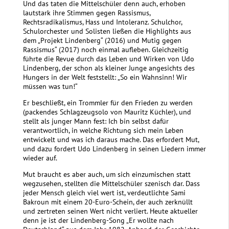
Und das taten die Mittelschüler denn auch, erhoben
lautstark ihre Stimmen gegen Rassismus,
Rechtsradikalismus, Hass und Intoleranz. Schulchor,
Schulorchester und Solisten ließen die Highlights aus
dem „Projekt Lindenberg“ (2016) und Mutig gegen
Rassismus“ (2017) noch einmal aufleben. Gleichzeitig
führte die Revue durch das Leben und Wirken von Udo
Lindenberg, der schon als kleiner Junge angesichts des
Hungers in der Welt feststellt: „So ein Wahnsinn! Wir
müssen was tun!“
Er beschließt, ein Trommler für den Frieden zu werden
(packendes Schlagzeugsolo von Mauritz Küchler), und
stellt als junger Mann fest: Ich bin selbst dafür
verantwortlich, in welche Richtung sich mein Leben
entwickelt und was ich daraus mache. Das erfordert Mut,
und dazu fordert Udo Lindenberg in seinen Liedern immer
wieder auf.
Mut braucht es aber auch, um sich einzumischen statt
wegzusehen, stellten die Mittelschüler szenisch dar. Dass
jeder Mensch gleich viel wert ist, verdeutlichte Sami
Bakroun mit einem 20-Euro-Schein, der auch zerknüllt
und zertreten seinen Wert nicht verliert. Heute aktueller
denn je ist der Lindenberg-Song „Er wollte nach