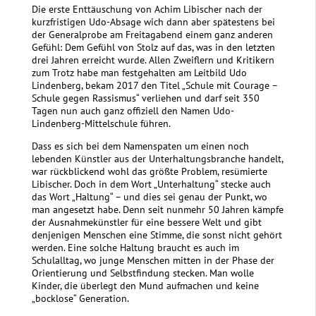
Die erste Enttäuschung von Achim Libischer nach der
kurzfristigen Udo-Absage wich dann aber spätestens bei
der Generalprobe am Freitagabend einem ganz anderen
Gefühl: Dem Gefühl von Stolz auf das, was in den letzten
drei Jahren erreicht wurde. Allen Zweiflern und Kritikern
zum Trotz habe man festgehalten am Leitbild Udo
Lindenberg, bekam 2017 den Titel „Schule mit Courage –
Schule gegen Rassismus“ verliehen und darf seit 350
Tagen nun auch ganz offiziell den Namen Udo-
Lindenberg-Mittelschule führen.
Dass es sich bei dem Namenspaten um einen noch
lebenden Künstler aus der Unterhaltungsbranche handelt,
war rückblickend wohl das größte Problem, resümierte
Libischer. Doch in dem Wort „Unterhaltung“ stecke auch
das Wort „Haltung“ – und dies sei genau der Punkt, wo
man angesetzt habe. Denn seit nunmehr 50 Jahren kämpfe
der Ausnahmekünstler für eine bessere Welt und gibt
denjenigen Menschen eine Stimme, die sonst nicht gehört
werden. Eine solche Haltung braucht es auch im
Schulalltag, wo junge Menschen mitten in der Phase der
Orientierung und Selbstfindung stecken. Man wolle
Kinder, die überlegt den Mund aufmachen und keine
„bocklose“ Generation.