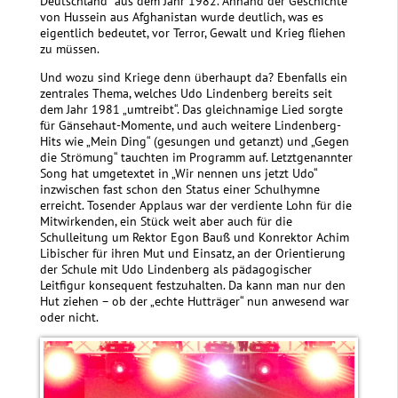
Deutschland“ aus dem Jahr 1982. Anhand der Geschichte
von Hussein aus Afghanistan wurde deutlich, was es
eigentlich bedeutet, vor Terror, Gewalt und Krieg fliehen
zu müssen.
Und wozu sind Kriege denn überhaupt da? Ebenfalls ein
zentrales Thema, welches Udo Lindenberg bereits seit
dem Jahr 1981 „umtreibt“. Das gleichnamige Lied sorgte
für Gänsehaut-Momente, und auch weitere Lindenberg-
Hits wie „Mein Ding“ (gesungen und getanzt) und „Gegen
die Strömung“ tauchten im Programm auf. Letztgenannter
Song hat umgetextet in „Wir nennen uns jetzt Udo“
inzwischen fast schon den Status einer Schulhymne
erreicht. Tosender Applaus war der verdiente Lohn für die
Mitwirkenden, ein Stück weit aber auch für die
Schulleitung um Rektor Egon Bauß und Konrektor Achim
Libischer für ihren Mut und Einsatz, an der Orientierung
der Schule mit Udo Lindenberg als pädagogischer
Leitfigur konsequent festzuhalten. Da kann man nur den
Hut ziehen – ob der „echte Hutträger“ nun anwesend war
oder nicht.